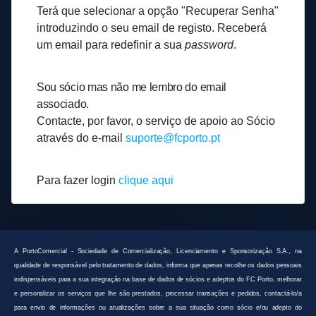
Terá que selecionar a opção "Recuperar Senha"
introduzindo o seu email de registo. Receberá
um email para redefinir a sua
password
.
Sou sócio mas não me lembro do email
associado.
Contacte, por favor, o serviço de apoio ao Sócio
através do e-mail
suporte@fcporto.pt
Para fazer login
clique aqui
A PortoComercial - Sociedade de Comercialização, Licenciamento e Sponsorização S.A., na
qualidade de responsável pelo tratamento de dados, informa que apenas recolhe os dados pessoais
indispensáveis para a sua integração na base de dados de sócios e adeptos do FC Porto, melhorar
e personalizar os serviços que lhe são prestados, processar transações e pedidos, contactá-lo/a
para envio de informações ou atualizações sobre a sua situação como sócio e/ou adepto do