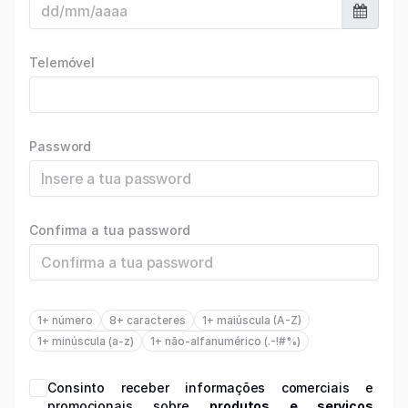
Telemóvel
Password
Confirma a tua password
1+ número
8+ caracteres
1+ maiúscula (A-Z)
1+ minúscula (a-z)
1+ não-alfanumérico (.-!#%)
Consinto receber informações comerciais e
promocionais sobre
produtos e serviços