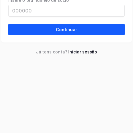
Insere o teu número de sócio
Continuar
Já tens conta?
Iniciar sessão