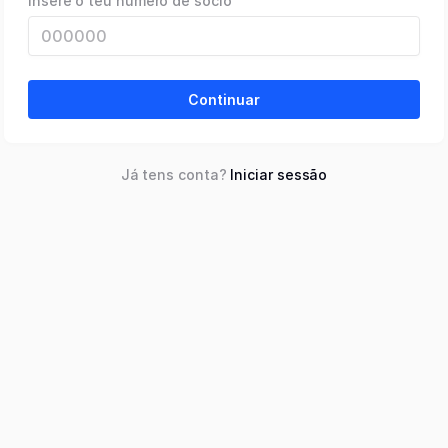
Insere o teu número de sócio
Continuar
Já tens conta?
Iniciar sessão