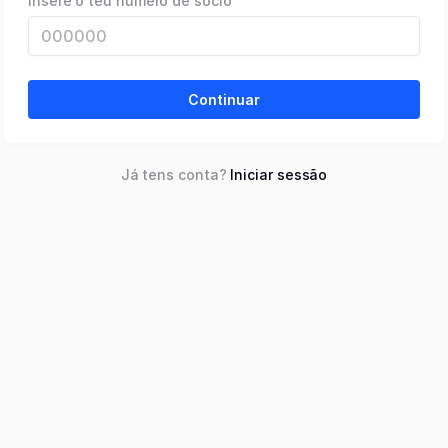
Insere o teu número de sócio
Continuar
Já tens conta?
Iniciar sessão